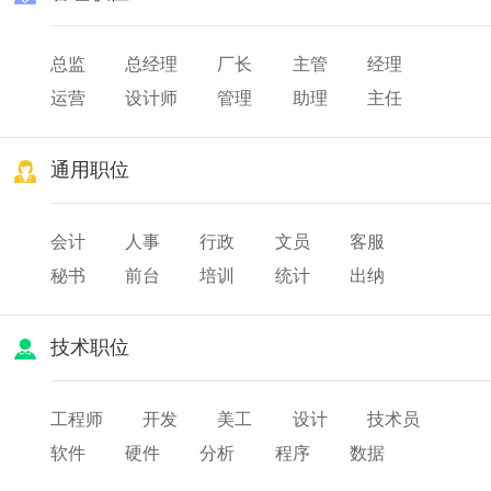
总监
总经理
厂长
主管
经理
运营
设计师
管理
助理
主任
校长
院长
园长
通用职位
会计
人事
行政
文员
客服
秘书
前台
培训
统计
出纳
审计
财务
薪酬
人力资源
技术职位
工程师
开发
美工
设计
技术员
软件
硬件
分析
程序
数据
网页
研发