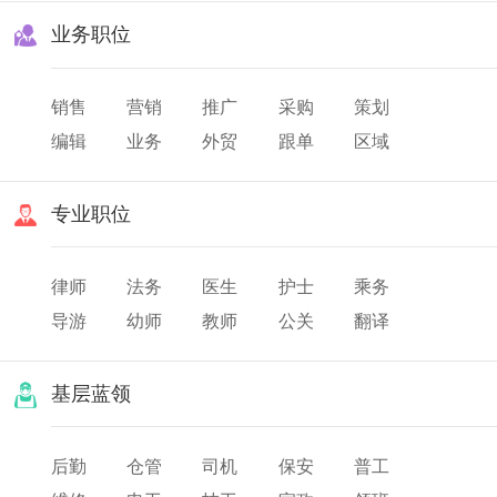
业务职位
销售
营销
推广
采购
策划
编辑
业务
外贸
跟单
区域
渠道
市场
专业职位
律师
法务
医生
护士
乘务
导游
幼师
教师
公关
翻译
美发
化妆
票务
基层蓝领
后勤
仓管
司机
保安
普工