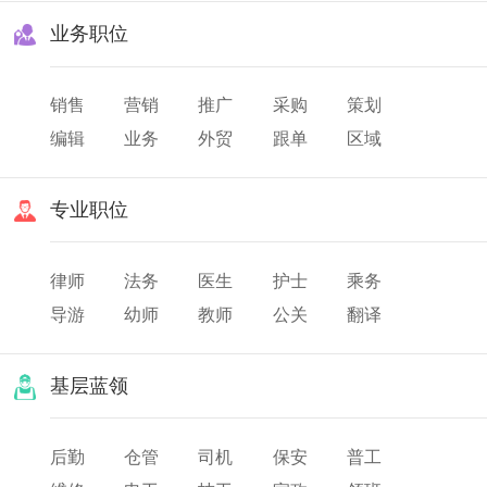
业务职位
销售
营销
推广
采购
策划
编辑
业务
外贸
跟单
区域
渠道
市场
专业职位
律师
法务
医生
护士
乘务
导游
幼师
教师
公关
翻译
美发
化妆
票务
基层蓝领
后勤
仓管
司机
保安
普工