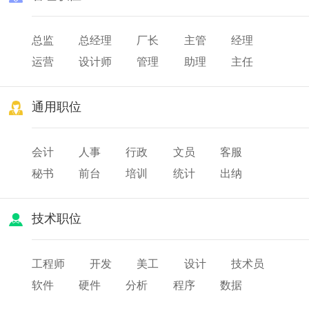
总监
总经理
厂长
主管
经理
运营
设计师
管理
助理
主任
校长
院长
园长
通用职位
会计
人事
行政
文员
客服
秘书
前台
培训
统计
出纳
审计
财务
薪酬
人力资源
技术职位
工程师
开发
美工
设计
技术员
软件
硬件
分析
程序
数据
网页
研发